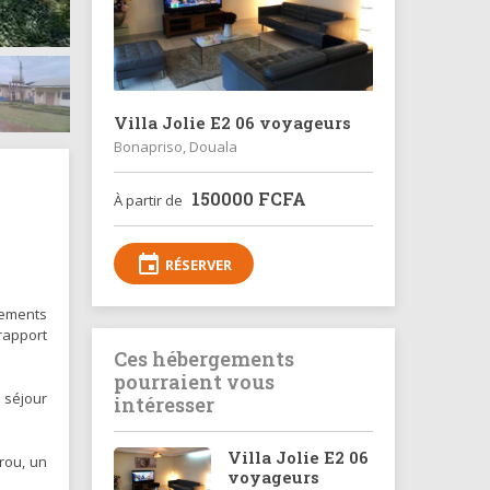
Villa Jolie E2 06 voyageurs
Bonapriso, Douala
150000
FCFA
À partir de
event
RÉSERVER
gements
rapport
Ces hébergements
pourraient vous
 séjour
intéresser
Villa Jolie E2 06
rou, un
voyageurs