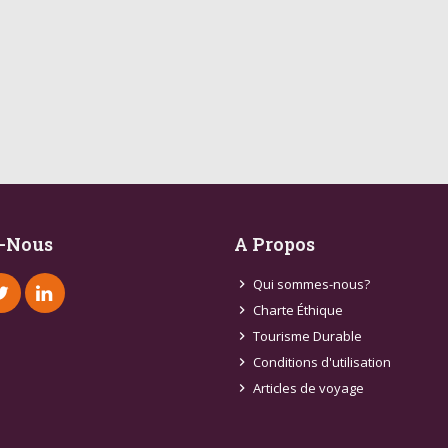
-Nous
A Propos
Qui sommes-nous?
chevron_right
Charte Éthique
chevron_right
Tourisme Durable
chevron_right
Conditions d'utilisation
chevron_right
Articles de voyage
chevron_right