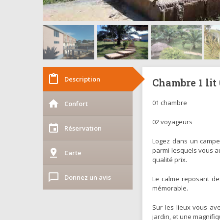
content_paste
Description
Chambre 1 lit
home
01 chambre
Confort
02 voyageurs
event
Réservation
Logez dans un campem
parmi lesquels vous au
pin_drop
Carte
qualité prix.
chat_bubble_outline
Donnez un avis
Le calme reposant de
mémorable.
Sur les lieux vous av
jardin, et une magnifi