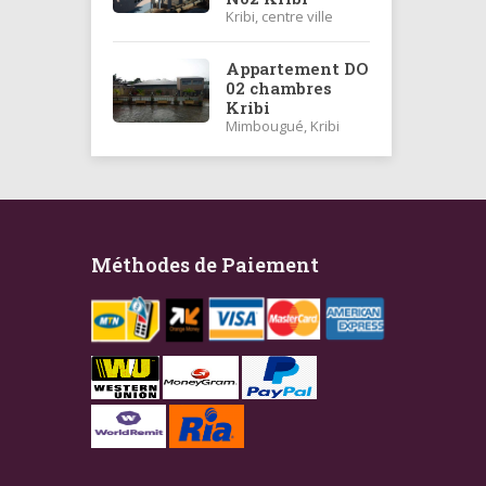
Kribi, centre ville
Appartement DO
02 chambres
Kribi
Mimbougué, Kribi
Méthodes de Paiement