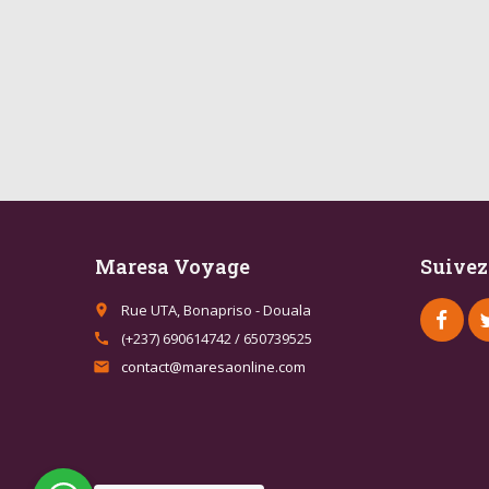
Maresa Voyage
Suivez
Rue UTA, Bonapriso - Douala
place
(+237) 690614742 / 650739525
call
contact@maresaonline.com
email