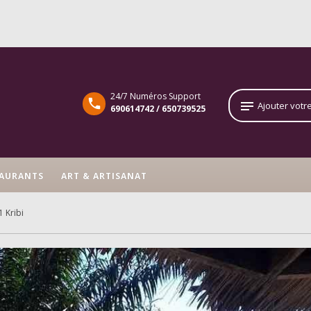
24/7 Numéros Support
notes
Ajouter votr
690614742 / 650739525
AURANTS
ART & ARTISANAT
 Kribi