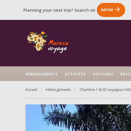
arrow_forward
Planning your next trip? Search on
KAYAK
HÉBERGEMENTS
ACTIVITÉS
VOITURES
REST
Accueil
Hébergements
Chambre 1 lit 02 voyageurs N01