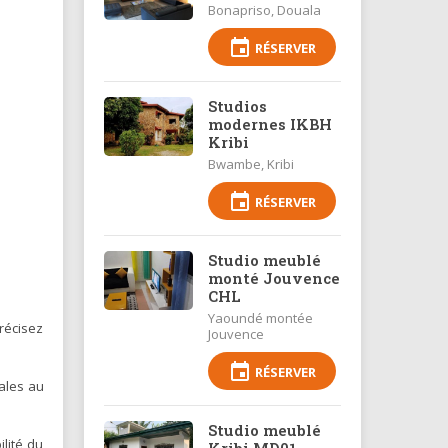
Bonapriso, Douala
event
RÉSERVER
Studios
modernes IKBH
Kribi
Bwambe, Kribi
event
RÉSERVER
Studio meublé
monté Jouvence
CHL
Yaoundé montée
récisez
Jouvence
event
RÉSERVER
ales au
Studio meublé
lité du
Kribi MD01