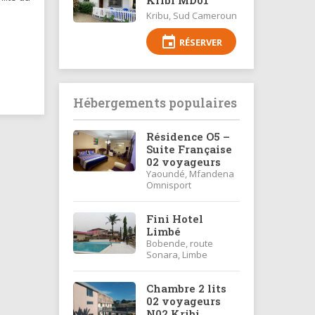
Kribu, Sud Cameroun
event
RÉSERVER
Hébergements populaires
Résidence O5 –
Suite Française
02 voyageurs
Yaoundé, Mfandena
Omnisport
Fini Hotel
Limbé
Bobende, route
Sonara, Limbe
Chambre 2 lits
02 voyageurs
N02 Kribi