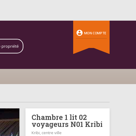
account_circle
MON COMPTE
e propriété
Chambre 1 lit 02
voyageurs N01 Kribi
Kribi, centre ville