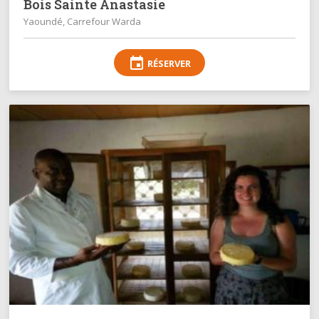
Bois Sainte Anastasie
Yaoundé, Carrefour Warda
event
RÉSERVER