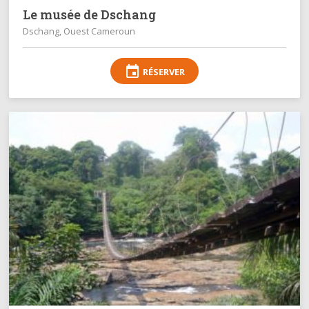
Le musée de Dschang
Dschang, Ouest Cameroun
event
RÉSERVER