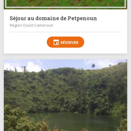
Séjour au domaine de Petpenoun
Région Ouest Cameroun
event
RÉSERVER