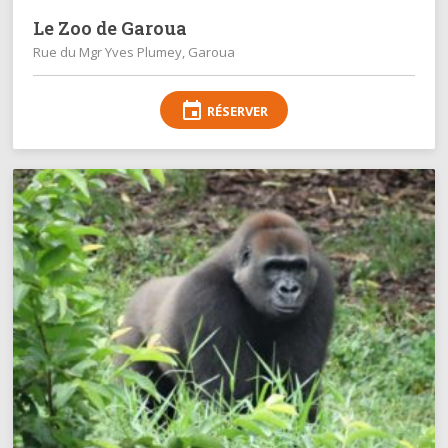
Le Zoo de Garoua
Rue du Mgr Yves Plumey, Garoua
event
RÉSERVER