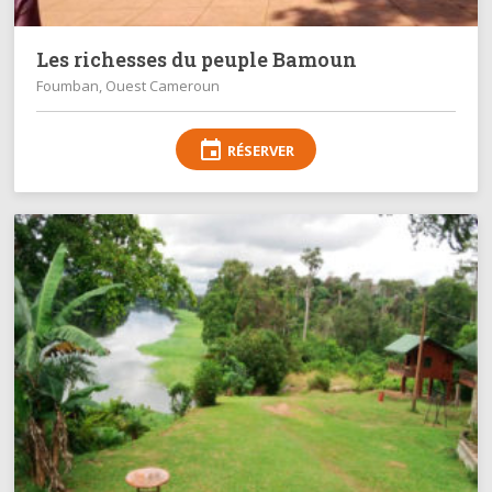
Les richesses du peuple Bamoun
Foumban, Ouest Cameroun
event
RÉSERVER