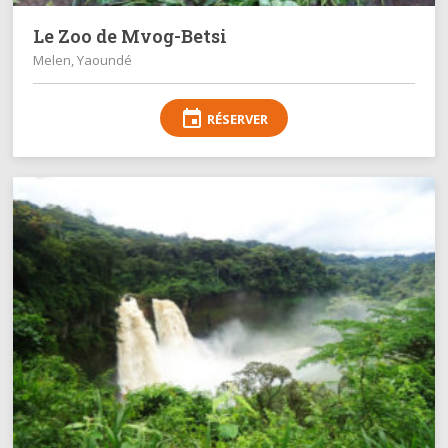
Le Zoo de Mvog-Betsi
Melen, Yaoundé
event
RÉSERVER