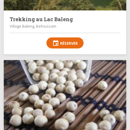
Trekking au Lac Baleng
Village Baleng, Bafoussam
event
RÉSERVER