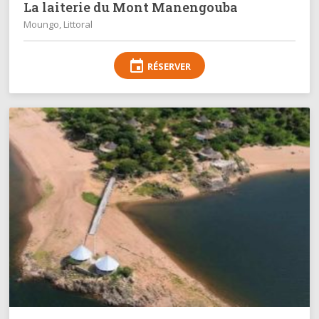
La laiterie du Mont Manengouba
Moungo, Littoral
event
RÉSERVER