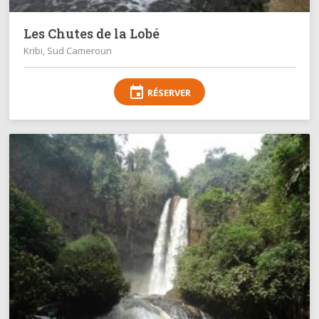
Les Chutes de la Lobé
Kribi, Sud Cameroun
event
RÉSERVER