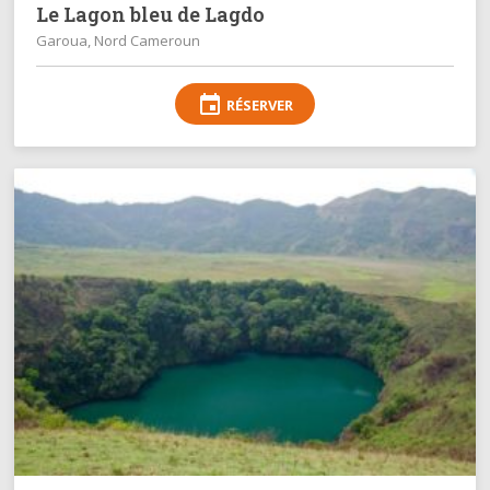
Le Lagon bleu de Lagdo
Garoua, Nord Cameroun
event
RÉSERVER