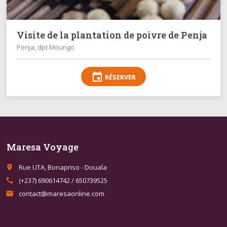
Visite de la plantation de poivre de Penja
Penja, dpt Moungo
event
RÉSERVER
Maresa Voyage
Rue UTA, Bonapriso - Douala
place
(+237) 690614742 / 650739525
call
contact@maresaonline.com
email