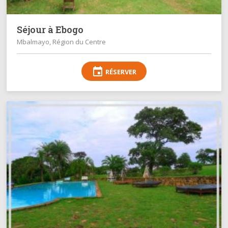
Séjour à Ebogo
Mbalmayo, Région du Centre
event
RÉSERVER