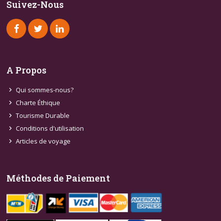
Suivez-Nous
A Propos
Qui sommes-nous?
chevron_right
Charte Éthique
chevron_right
Tourisme Durable
chevron_right
Conditions d'utilisation
chevron_right
Articles de voyage
chevron_right
Méthodes de Paiement