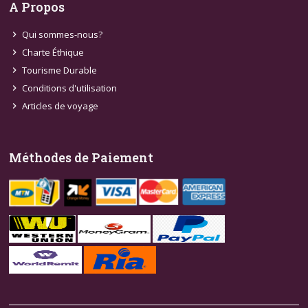
A Propos
Qui sommes-nous?
chevron_right
Charte Éthique
chevron_right
Tourisme Durable
chevron_right
Conditions d'utilisation
chevron_right
Articles de voyage
chevron_right
Méthodes de Paiement