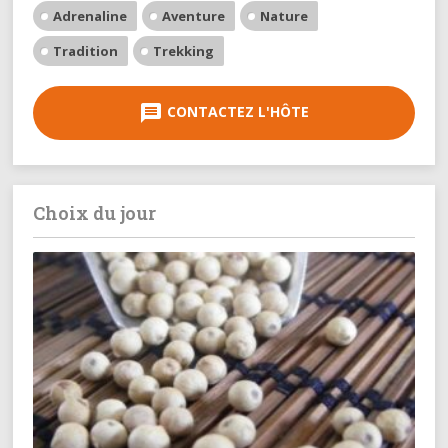
Adrenaline
Aventure
Nature
Tradition
Trekking
message
CONTACTEZ L'HÔTE
Choix du jour