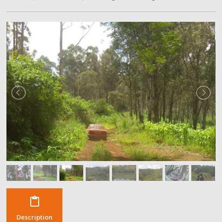
content_paste
Description