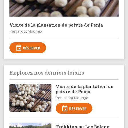
Visite de la plantation de poivre de Penja
Penja, dpt Moungo
event
RÉSERVER
Explorez nos derniers loisirs
Visite de la plantation de
poivre de Penja
Penja, dpt Moungo
event
RÉSERVER
Trekking au Lac Baleng