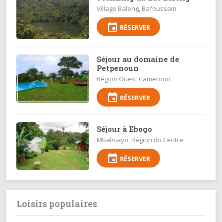
Village Baleng, Bafoussam
event
RÉSERVER
Séjour au domaine de
Petpenoun
Région Ouest Cameroun
event
RÉSERVER
Séjour à Ebogo
Mbalmayo, Région du Centre
event
RÉSERVER
Loisirs populaires