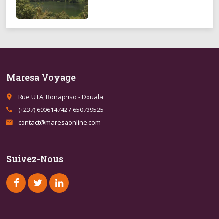
Maresa Voyage
Rue UTA, Bonapriso - Douala
place
(+237) 690614742 / 650739525
call
contact@maresaonline.com
email
Suivez-Nous